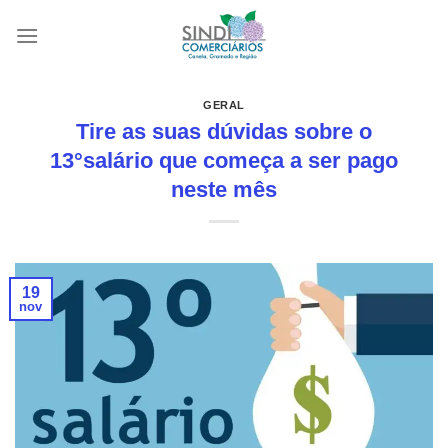
Skip
to
content
GERAL
Tire as suas dúvidas sobre o
13°salário que começa a ser pago
neste mês
19
nov