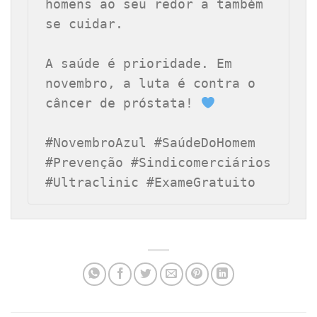
homens ao seu redor a também 
se cuidar.

A saúde é prioridade. Em 
novembro, a luta é contra o 
câncer de próstata! 
#NovembroAzul #SaúdeDoHomem 
#Prevenção #Sindicomerciários 
#Ultraclinic #ExameGratuito