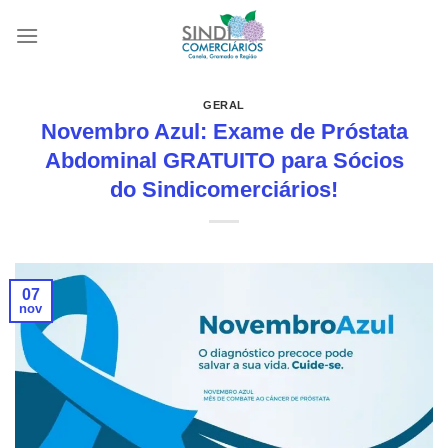
Skip
to
content
GERAL
Novembro Azul: Exame de Próstata
Abdominal GRATUITO para Sócios
do Sindicomerciários!
07
nov