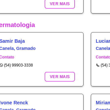
VER MAIS
ermatologia
Samir Baja
Lucia
Canela, Gramado
Canel
Contato
Contat
(54) 99903-3338
(54)
VER MAIS
Ivone Renck
Miria