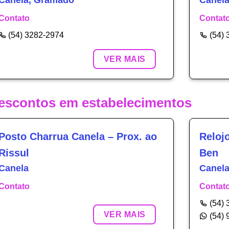
Canela, Gramado
Canel
Contato
Contat
(54) 3282-2974
(54)
VER MAIS
escontos em estabelecimentos
Posto Charrua Canela – Prox. ao
Relojo
Rissul
Ben
Canela
Canel
Contato
Contat
(54)
VER MAIS
(54)