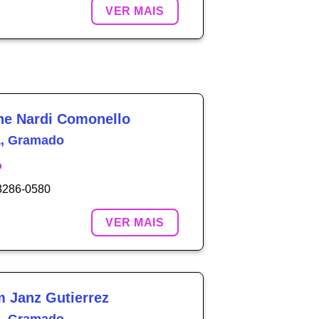
VER MAIS
ne Nardi Comonello
a, Gramado
o
 3286-0580
VER MAIS
m Janz Gutierrez