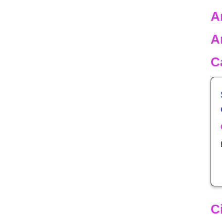
A
A
C
C