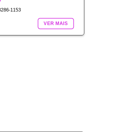
o
 3286-1153
VER MAIS