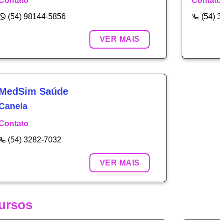
Contato
Contat
(54) 98144-5856
(54)
VER MAIS
MedSim Saúde
Canela
Contato
(54) 3282-7032
VER MAIS
ursos