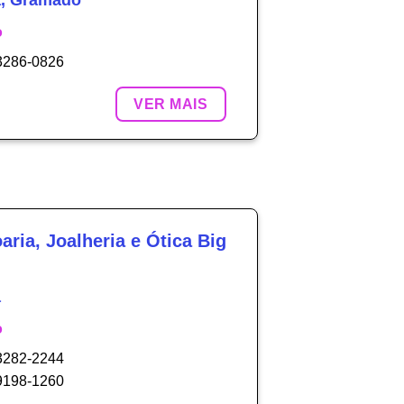
a, Gramado
o
 3286-0826
VER MAIS
aria, Joalheria e Ótica Big
a
o
 3282-2244
 9198-1260