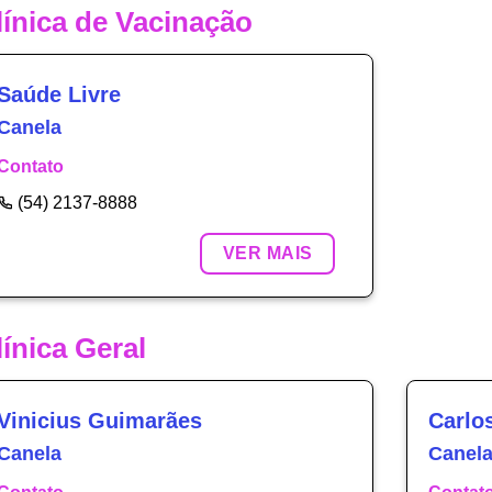
línica de Vacinação
Saúde Livre
Canela
Contato
(54) 2137-8888
VER MAIS
línica Geral
Vinicius Guimarães
Carlo
Canela
Canel