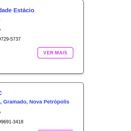
dade Estácio
a
o
 9729-5737
VER MAIS
C
, Gramado, Nova Petrópolis
o
 99691-3418