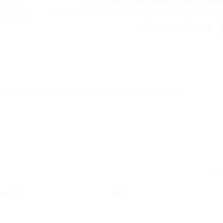
RELAÇÃO DE FERIADOS NACIONAIS
ÓCIA
MUNICIPAIS DE CANELA, GRAMADO E REGI
TA COM
DAS HORTÊNSIAS
ublicado.
Campos obrigatórios são marcados com
*
mail
*
Site