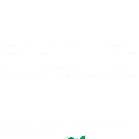
berá igualmente esse valor como décimo terceiro salário.
io
o décimo terceiro salário, prática permitida na legislação,
atalina pode ser paga entre fevereiro e novembro do ano. Por
rabalhadores. Como se tornou hábito em diversas organizações,
parcela no dia 30 de novembro e outra em 20 de dezembro.
o único em dezembro, os profissionais acreditam que ela está
 remuneração do mês anterior. Por exemplo, se for realizado o
a remuneração de outubro.