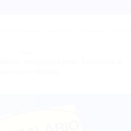
INÍCIO
SINDICATO
CONVENÇÕES
CONVÊNIOS
COLÔNI
GERAL
alário: entenda como funciona e
uem tem direito