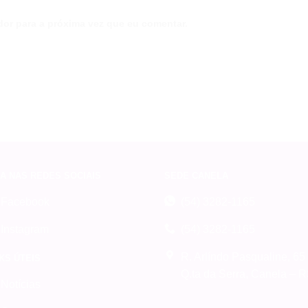
or para a próxima vez que eu comentar.
A NAS REDES SOCIAIS
SEDE CANELA
Facebook
(54) 3282-1165
Instagram
(54) 3282-1165
R. Arlíndo Pasqualine, 65
KS ÚTEIS
Q.ta da Serra, Canela – 
Notícias