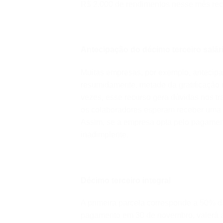
R$ 2.000 de rendimentos nesse mês rece
Antecipação do décimo terceiro salár
Muitas empresas, por exemplo, antecipam 
resumidamente, metade da gratificação n
vezes, esse recurso gera dúvidas nos t
os colaboradores esperam receber uma 
Assim, se a empresa opta pelo pagament
inadimplente.
Décimo terceiro integral
A primeira parcela corresponde a 50% da
pagamento em 30 de novembro, valerá 