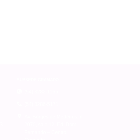
SUBSEDE GRAMADO
(54) 3282-1165
(54) 3286-5171
 –
Av. Borges de Medeiros, n°
RS
2070, sala 12, Ed. Dom
Fernando – Centro,