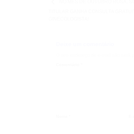
NO MÊS DE OUTUBRO ROSA, S
TITULAR GANHA CONSULTA GRATUI
GINECOLOGISTA!
Deixe um comentário
O seu endereço de e-mail não será p
Comentário
*
Nome
*
E-