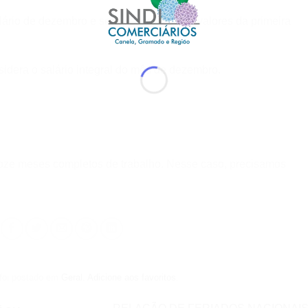
alário de dezembro e será descontado os valores da primeira
sidera o salário integral do mês de dezembro.
doze meses completos de trabalho. Nesse caso, precisamos
 foi postado em
Geral
.
Adicione aos favoritos
.