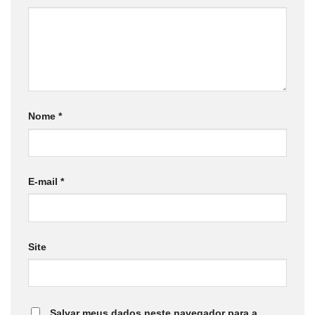
Nome
*
E-mail
*
Site
Salvar meus dados neste navegador para a