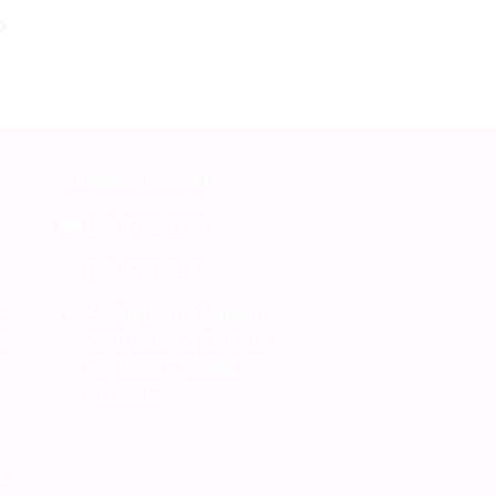
SUBSEDE GRAMADO
(54) 3282-1165
(54) 3286-5171
 –
Av. Borges de Medeiros, n°
RS
2070, sala 12, Ed. Dom
Fernando – Centro,
Gramado.
s.