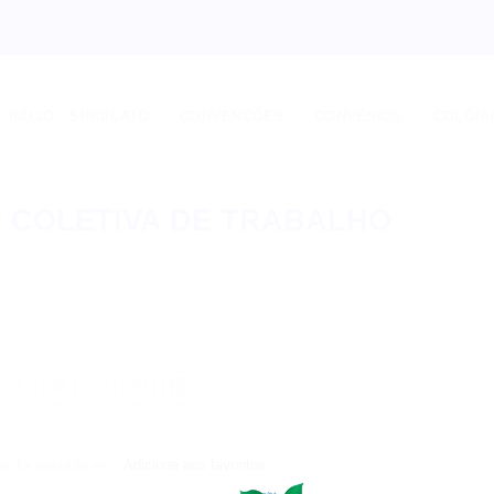
INÍCIO
SINDICATO
CONVENÇÕES
CONVÊNIOS
COLÔNI
 COLETIVA DE TRABALHO
ro foi postado em .
Adicione aos favoritos
.