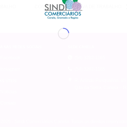
ABALHO
CONVENÇÃO COLETIVA DE TRABALHO
A NAS REDES SOCIAIS
SEDE CANELA
Facebook
(54) 3282-1165
Instagram
(54) 3282-1165
R. Arlíndo Pasqualine, 65
KS ÚTEIS
Q.ta da Serra, Canela – 
Notícias
Contato
2026 - Sindi Comerciários Canela. Todos os direitos reservado