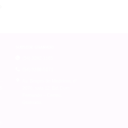
SUBSEDE GRAMADO
(54) 3282-1165
(54) 3286-5171
 –
Av. Borges de Medeiros, n°
RS
2070, sala 12, Ed. Dom
Fernando – Centro,
Gramado.
s.