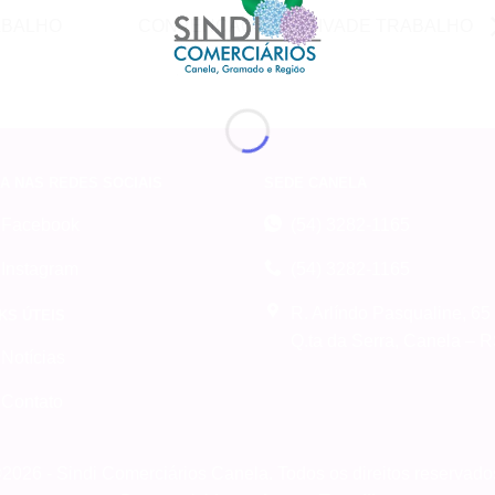
ABALHO
CONVENÇÃO COLETIVADE TRABALHO
A NAS REDES SOCIAIS
SEDE CANELA
Facebook
(54) 3282-1165
Instagram
(54) 3282-1165
R. Arlíndo Pasqualine, 65
KS ÚTEIS
Q.ta da Serra, Canela – 
Notícias
Contato
2026 - Sindi Comerciários Canela. Todos os direitos reservado