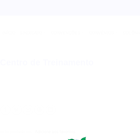
INÍCIO
SINDICATO
CONVENÇÕES
CONVÊNIOS
COLÔNI
Centro de Treinamento
ro foi postado em .
Adicione aos favoritos
.