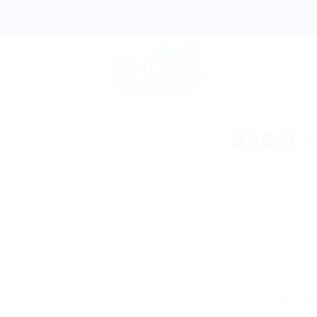
Skip
to
content
MAORI – 
Esse regist