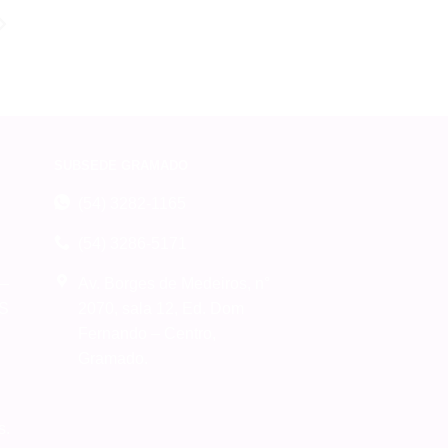
SUBSEDE GRAMADO
(54) 3282-1165
(54) 3286-5171
 –
Av. Borges de Medeiros, n°
RS
2070, sala 12, Ed. Dom
Fernando – Centro,
Gramado.
s.