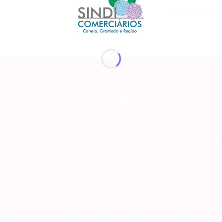
Lucas Selau
A NAS REDES SOCIAIS
SEDE CANELA
Facebook
(54) 3282-1165
Instagram
(54) 3282-1165
R. Arlíndo Pasqualine, 65
KS ÚTEIS
Q.ta da Serra, Canela – 
Notícias
Contato
2026 - Sindi Comerciários Canela. Todos os direitos reservado