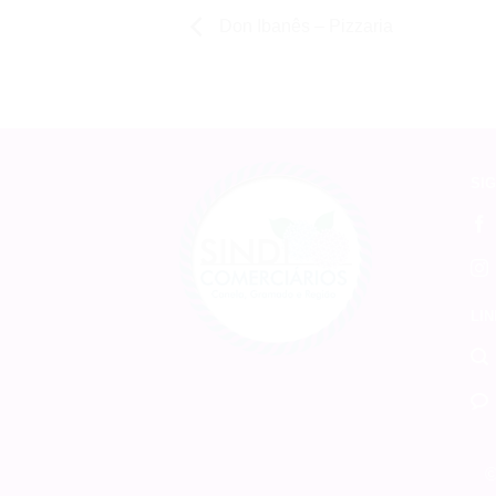
Don Ibanês – Pizzaria
SIG
LIN
©