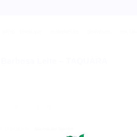
INÍCIO
SINDICATO
CONVENÇÕES
CONVÊNIOS
COLÔNI
a Barbosa Leite – TAQUARA
ro foi postado em .
Adicione aos favoritos
.