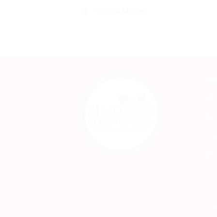
Clínica Macan
SIG
LIN
©