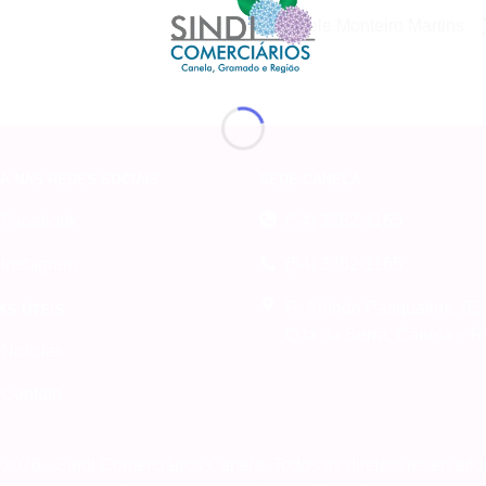
Rittiele Monteiro Martins
A NAS REDES SOCIAIS
SEDE CANELA
Facebook
(54) 3282-1165
Instagram
(54) 3282-1165
R. Arlíndo Pasqualine, 65
KS ÚTEIS
Q.ta da Serra, Canela – 
Notícias
Contato
2026 - Sindi Comerciários Canela. Todos os direitos reservado