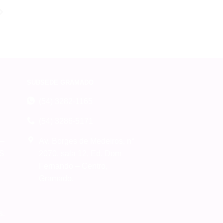
SUBSEDE GRAMADO
(54) 3282-1165
(54) 3286-5171
 –
Av. Borges de Medeiros, n°
RS
2070, sala 12, Ed. Dom
Fernando – Centro,
Gramado.
s.