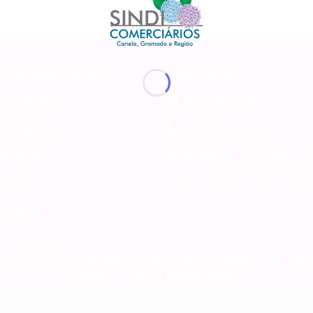
A NAS REDES SOCIAIS
SEDE CANELA
Facebook
(54) 3282-1165
Instagram
(54) 3282-1165
R. Arlíndo Pasqualine, 65
KS ÚTEIS
Q.ta da Serra, Canela – 
Notícias
Contato
2026 - Sindi Comerciários Canela. Todos os direitos reservado
Desenvolvido por
Lucas Tonolli