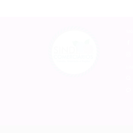
SIG
LIN
©