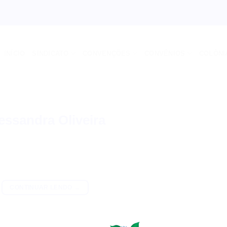
INÍCIO
SINDICATO
CONVENÇÕES
CONVÊNIOS
COLÔNI
essandra Oliveira
CONTINUAR LENDO
→