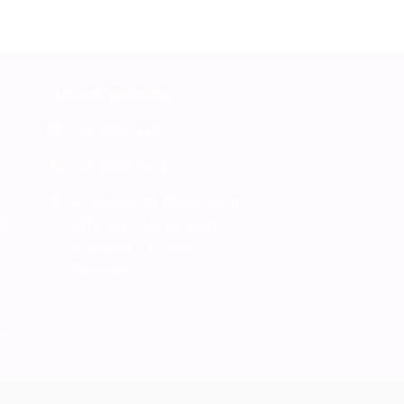
SUBSEDE GRAMADO
(54) 3282-1165
(54) 3286-5171
 –
Av. Borges de Medeiros, n°
RS
2070, sala 12, Ed. Dom
Fernando – Centro,
Gramado.
s.