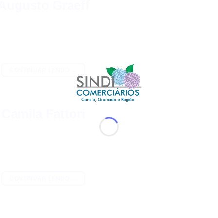
Augusto Graeff
CONTINUAR LENDO
→
Camila Fattori
CONTINUAR LENDO
→