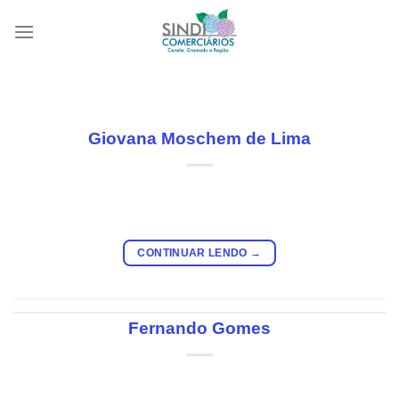
Skip
to
content
Giovana Moschem de Lima
CONTINUAR LENDO
→
Fernando Gomes